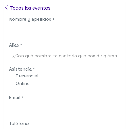
Ir al contenido
Todos los eventos
Nombre y apellidos
*
Alias
*
Asistencia
*
Presencial
Online
Email
*
Teléfono