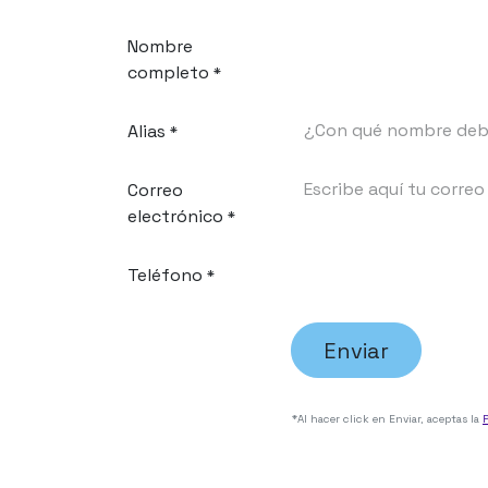
Ir al contenido
Nombre
completo
*
Alias
*
Correo
electrónico
*
Teléfono
*
Enviar
*Al hacer click en Enviar, aceptas la
P