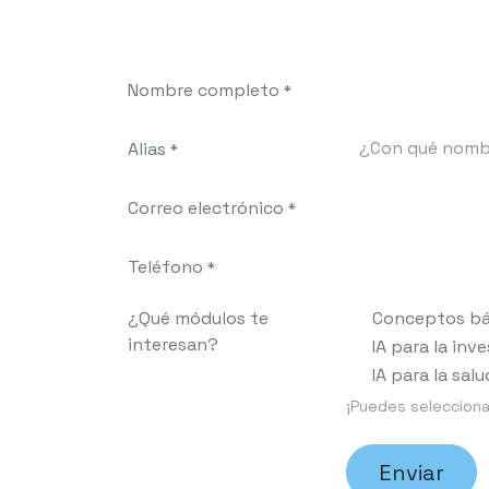
Ir al contenido
Nombre completo
*
Alias
*
Correo electrónico
*
Teléfono
*
¿Qué módulos te
Conceptos bási
interesan?
IA para la in
IA para la salu
¡Puedes selecciona
Enviar