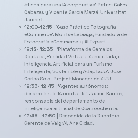
éticos para una IA corporativa' Patrici Calvo
Cabezas y Vicente García Marzá. Universitat
Jaume I.
12:00-12:15 |
'Caso Práctico Fotografía
eCommerce'. Montse Labiaga, Fundadora de
Fotografía eCommerce, y AI Expert.
12:15- 12:35 |
'Plataforma de Gemelos
Digitales, Realidad Virtual y Aumentada, e
Inteligencia Artificial para un Turismo
Inteligente, Sostenible y Adaptado'. Jose
Carlos Sola . Project Manager de AIJU
12:35- 12:45 |
'Agentes autónomos:
desarrollando IA confiable'. Jaume Barrios,
responsable del departamento de
inteligencia artificial de Cuatroochenta
.
12:45 - 12:50
​|
Despedida de la Directora
Gerente de ValgrAI, Ana Cidad.