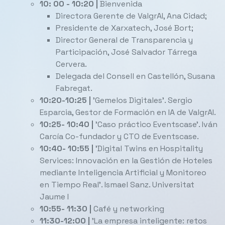
10: 00 - 10:20 |
Bienvenida
Directora Gerente de ValgrAI, Ana Cidad;
Presidente de Xarxatech, José Bort;
Director General de Transparencia y
Participación, José Salvador Tárrega
Cervera.
Delegada del Consell en Castellón, Susana
Fabregat.
10:20-10:25 |
'Gemelos Digitales'. Sergio
Esparcia, Gestor de Formación en IA de ValgrAI.
10:25- 10:40 |
'Caso práctico Eventscase'. Iván
Carcía Co-fundador y CTO de Eventscase.
10:40- 10:55 |
'Digital Twins en Hospitality
Services: Innovación en la Gestión de Hoteles
mediante Inteligencia Artificial y Monitoreo
en Tiempo Real'. Ismael Sanz. Universitat
Jaume I
10:55- 11:30 |
Café y networking
11:30-12:00 |
'La empresa inteligente: retos